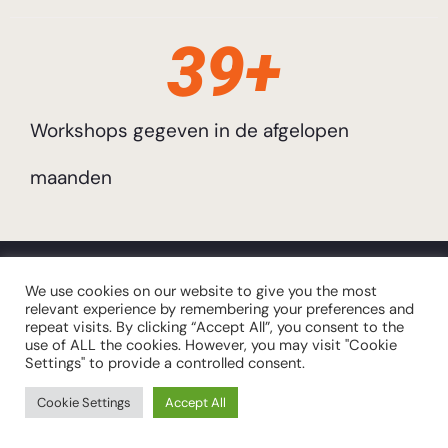
40
+
Workshops gegeven in de afgelopen
maanden
We use cookies on our website to give you the most
relevant experience by remembering your preferences and
repeat visits. By clicking “Accept All”, you consent to the
HEB JE DE HOROSCOOP
use of ALL the cookies. However, you may visit "Cookie
Settings" to provide a controlled consent.
SNEL NODIG?
Cookie Settings
Accept All