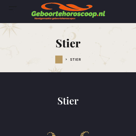
Stier
>
STIER
Stier