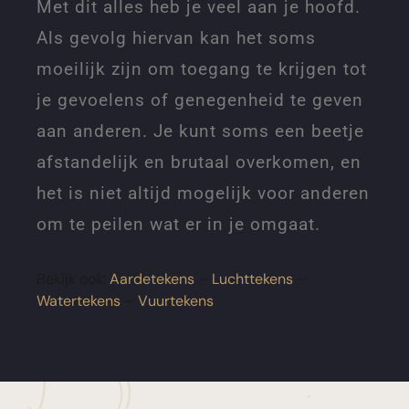
Met dit alles heb je veel aan je hoofd.
Als gevolg hiervan kan het soms
moeilijk zijn om toegang te krijgen tot
je gevoelens of genegenheid te geven
aan anderen. Je kunt soms een beetje
afstandelijk en brutaal overkomen, en
het is niet altijd mogelijk voor anderen
om te peilen wat er in je omgaat.
Bekijk ook:
Aardetekens
–
Luchttekens
–
Watertekens
–
Vuurtekens